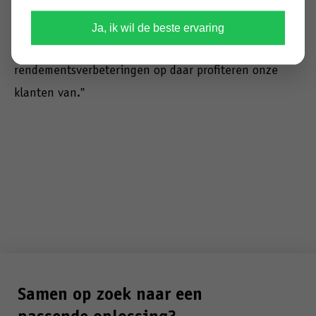
order op het juiste moment en op de juiste plaats. Het
dagelijkse groupagetransport zorgt dat we altijd met
Ja, ik wil de beste ervaring
volle vrachtwagens rijden en snel leveren. Dit levert
rendementsverbeteringen op daar profiteren onze
klanten van.”
Samen op zoek naar een