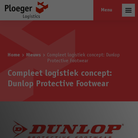
Open
menu
Home
Nieuws
Compleet logistiek concept: Dunlop
Protective Footwear
Compleet logistiek concept:
Dunlop Protective Footwear