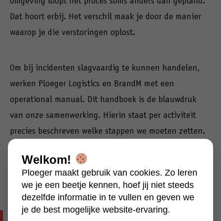
omgeving loopt het proces soms anders dan gepland.
Dat hoort erbij. Het verschil maak je door de manier
waarop je die verstoringen oplost.
Om bij incidenten slagvaardig te kunnen handelen,
werken Ploeger Logistics en BrandM met een
operational manual. Dit handboek is de blauwdruk
van onze samenwerking. Hierin staat per activiteit
precies beschreven welke stappen we moeten zetten.
Zo weten alle partijen waar ze aan toe zijn en wat er
Welkom!
van hen wordt verwacht. Dat voorkomt ruis en zorgt
Ploeger maakt gebruik van cookies. Zo leren
ervoor dat we de operatie snel weer op de rit krijgen.
we je een beetje kennen, hoef jij niet steeds
dezelfde informatie in te vullen en geven we
je de best mogelijke website-ervaring.
“Gezamenlijk kijken we naar oplossingen hoe we