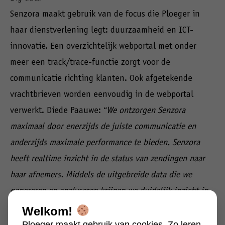
Senzora maakt gebruik van de focus die Ploeger in
haar dienstverlening legt: duurzaamheid en ICT-
innovatie. Een overzichtelijk webportal met onder
meer een track/trace-functie zorgt voor de
communicatie richting klanten. Ook afgetekende
vrachtbrieven worden eenvoudig in de webportal
verwerkt. Diede Paauwe:
“We ontzorgen Senzora
maximaal door enerzijds de juiste communicatie en
anderzijds maximale performance te bieden. Senzora
heeft realtime inzicht in de status van zendingen naar
haar afnemers. Middels de uitgebreide data die we
genereren en analyseren krijgen we duidelijk inzicht in
de geleverde performance en kunnen we de processen
Welkom!
nog verder analyseren.”
Ploeger maakt gebruik van cookies. Zo leren