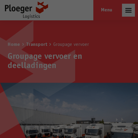
Open
menu
Home
Transport
Groupage vervoer
Groupage vervoer en
deelladingen