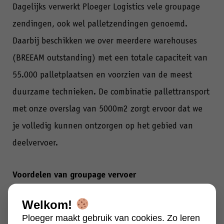
Dagelijks verwerkt Ploeger Logistics vele groupage
zendingen, ook wel palletzendingen genoemd.
Daarbij beschikken we over meerdere warehouses
(BREEAM outstanding) met een totale capaciteit van
55.000 palletplaatsen en voorzien van de meest
duurzame technieken. De combinatie pallettransport
met onze overslag van 5000m2 zorgt ervoor dat we
je volledig kunnen ontzorgen op het gebied van
deelvervoer.
Voordelen van groupage vervoer
Welkom!
Ook bij groupage vervoer nemen wij graag alles uit
Ploeger maakt gebruik van cookies. Zo leren