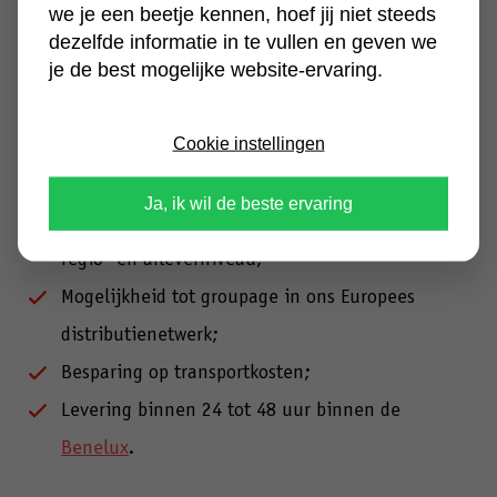
handen, behalve de controle. Daarbij begrijpen wij
we je een beetje kennen, hoef jij niet steeds
dat inzicht in de status van je levering cruciaal is. Zo
dezelfde informatie in te vullen en geven we
je de best mogelijke website-ervaring.
zorgen we voor:
Cookie instellingen
Transparante track-and-trace-software;
Live ETA’s in het webportal;
Ja, ik wil de beste ervaring
Synergievoordelen door volumes te bundelen op
regio- en afleverniveau;
Mogelijkheid tot groupage in ons Europees
distributienetwerk;
Besparing op transportkosten;
Levering binnen
24 tot 48 uur binnen de
Benelux
.