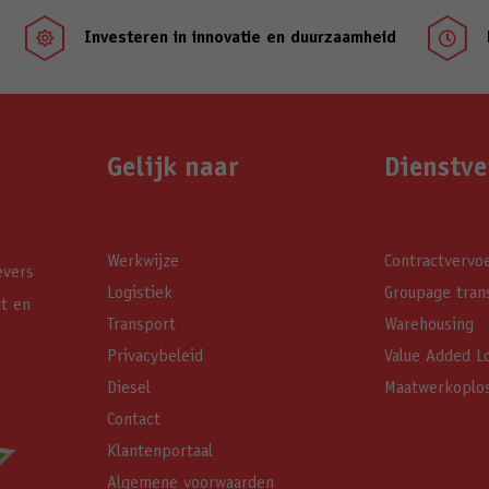
Investeren in innovatie en duurzaamheid


Gelijk naar
Dienstve
Werkwijze
Contractvervo
evers
Logistiek
Groupage tran
it en
Transport
Warehousing
Privacybeleid
Value Added Lo
Diesel
Maatwerkoplo
Contact
Klantenportaal
Algemene voorwaarden