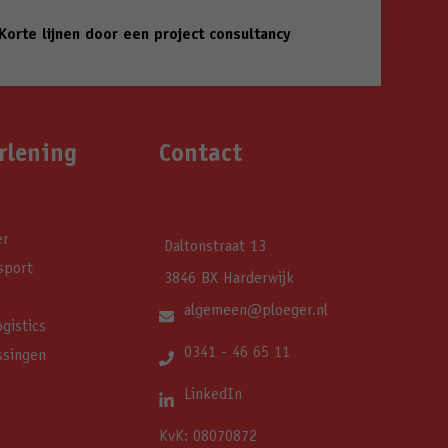
Korte lijnen door een project consultancy
rlening
Contact
er
Daltonstraat 13
sport
3846 BX Harderwijk
algemeen@ploeger.nl
gistics
0341 - 46 65 11
ssingen
LinkedIn
KvK: 08070872