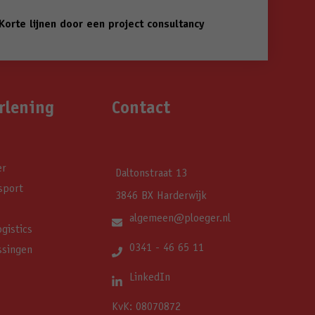
Korte lijnen door een project consultancy
rlening
Contact
er
Daltonstraat 13
sport
3846 BX Harderwijk
algemeen@ploeger.nl
gistics
0341 - 46 65 11
ssingen
LinkedIn
KvK: 08070872