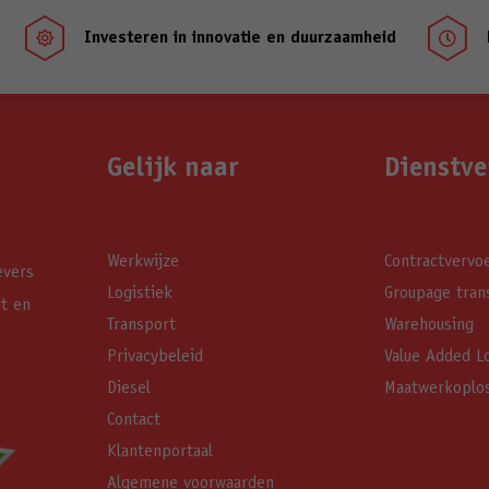
Investeren in innovatie en duurzaamheid


Gelijk naar
Dienstve
Werkwijze
Contractvervo
evers
Logistiek
Groupage tran
it en
Transport
Warehousing
Privacybeleid
Value Added Lo
Diesel
Maatwerkoplo
Contact
Klantenportaal
Algemene voorwaarden