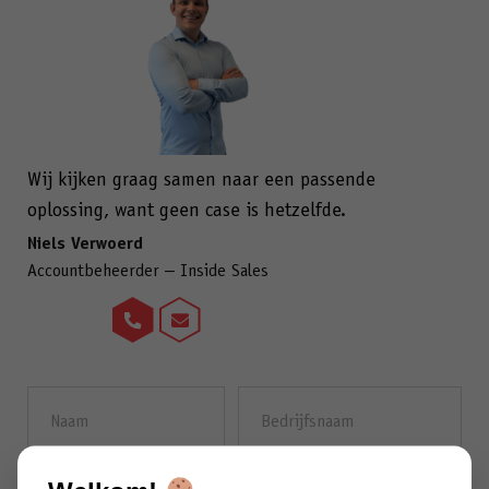
Wij kijken graag samen naar een passende
oplossing, want geen case is hetzelfde.
Niels Verwoerd
Accountbeheerder – Inside Sales
Naam
Bedrijfsnaam
(Vereist)
E-
Telefoonnummer