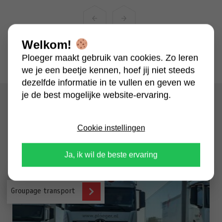
Volgende
slide
Vorige
slide
Welkom!
Ploeger maakt gebruik van cookies. Zo leren
we je een beetje kennen, hoef jij niet steeds
dezelfde informatie in te vullen en geven we
je de best mogelijke website-ervaring.
Cookie instellingen
Wij ontzorgen
op het gebied van
Ja, ik wil de beste ervaring
Groupage transport