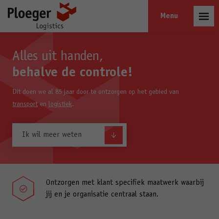
Open
menu
Alles uit handen,
behalve de controle!
Dit doen we al 85 jaar door te ontzorgen op het gebied van
transport
en
logistiek
.
Ik wil meer weten
Ontzorgen met klant specifiek maatwerk waarbij

jij en je organisatie centraal staan.