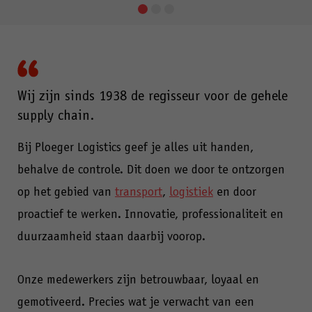
Go
Go
Go
to
to
to
slide
slide
slide
1
2
3
Wij zijn sinds 1938 de regisseur voor de gehele
supply chain.
Bij Ploeger Logistics geef je alles uit handen,
behalve de controle. Dit doen we door te ontzorgen
op het gebied van
transport
,
logistiek
en door
proactief te werken. Innovatie, professionaliteit en
duurzaamheid staan daarbij voorop.
Onze medewerkers zijn betrouwbaar, loyaal en
gemotiveerd. Precies wat je verwacht van een