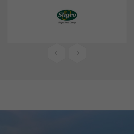
Volgende
slide
Vorige
slide